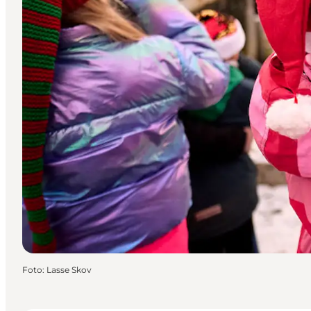
Foto
:
Lasse Skov