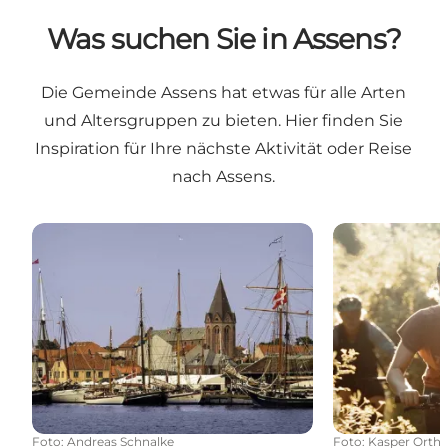
Was suchen Sie in Assens?
Die Gemeinde Assens hat etwas für alle Arten
und Altersgruppen zu bieten. Hier finden Sie
Inspiration für Ihre nächste Aktivität oder Reise
nach Assens.
Assens Stadt
Radfahren i A
Foto
:
Andreas Schnalke
Foto
:
Kasper Orth