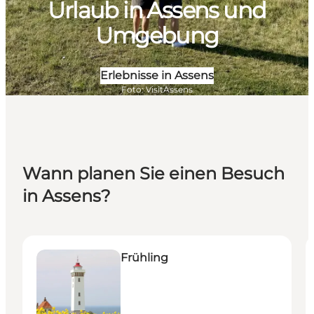
Urlaub in Assens und
Umgebung
Erlebnisse in Assens
Foto
:
VisitAssens
Wann planen Sie einen Besuch
in Assens?
Frühling
S
Frühling