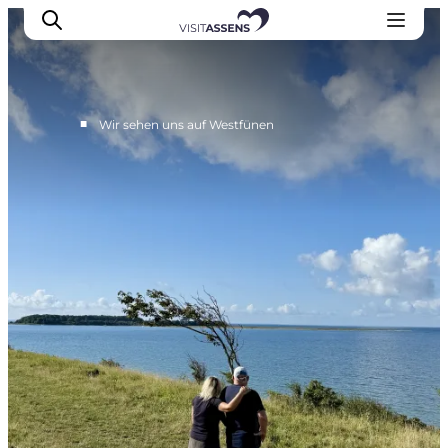
■
Wir sehen uns auf Westfünen
Unterkünfte
Erlebnisse
Essen & trinken
Veranstaltungen
Öffnungszeiten