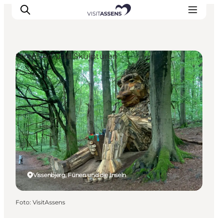
Street Art und Skulpturen
Unterkünfte
Erlebnisse
Essen & trinken
Veranstaltungen
Öffnungszeiten
Vissenbjerg, Fünen und die Inseln
Foto
:
VisitAssens