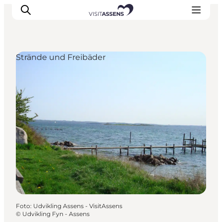
Strände und Freibäder
Unterkünfte
Erlebnisse
Essen & trinken
Veranstaltungen
Öffnungszeiten
Foto
:
Udvikling Assens - VisitAssens
©
Udvikling Fyn - Assens