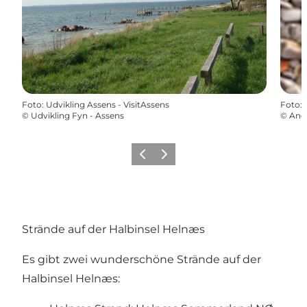
Foto
:
Udvikling Assens - VisitAssens
Foto
:
©
Udvikling Fyn - Assens
©
And
Zurück
Weiter
Strände auf der Halbinsel Helnæs
Es gibt zwei wunderschöne Strände auf der
Halbinsel Helnæs: