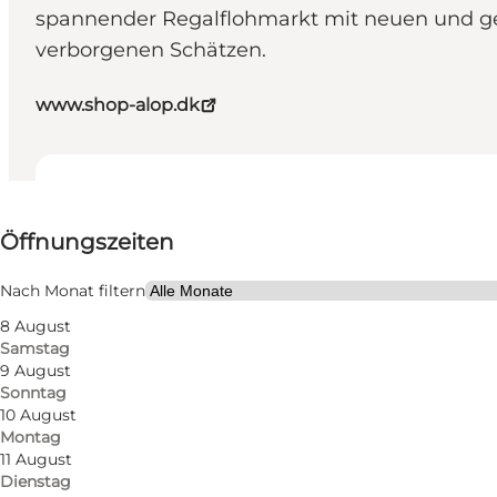
spannender Regalflohmarkt mit neuen und ge
verborgenen Schätzen.
www.shop-alop.dk
Öffnungszeiten anzeigen
Öffnungszeiten
Website besuchen
Kinder, Freunde, Mein Partner, Mir selbst, Mein Geschä
Nach Monat filtern
8 August
Samstag
9 August
Sonntag
10 August
Montag
11 August
Dienstag