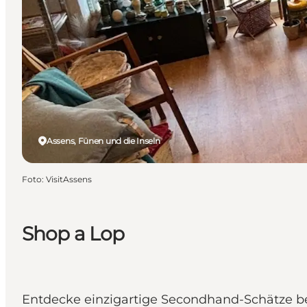
Assens, Fünen und die Inseln
Foto
:
VisitAssens
Shop a Lop
Entdecke einzigartige Secondhand-Schätze bei