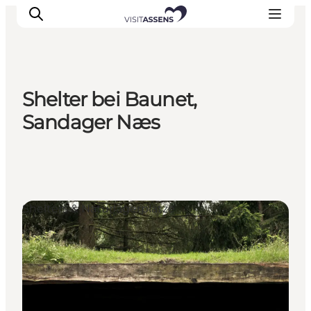
Shelter bei Baunet,
Unterkünfte
Sandager Næs
Erlebnisse
Essen & trinken
Veranstaltungen
Öffnungszeiten
Shelters & Naturlagerplätze