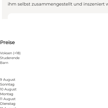
ihm selbst zusammengestellt und inszeniert 
Öffnungszeiten anzeigen
Öffnungszeiten
Preise anzeigen
Preise
Website besuchen
Nach Monat filtern
6 August
Voksen (+18)
Donnerstag
Studerende
7 August
Barn
Freitag
8 August
Samstag
9 August
Sonntag
10 August
Montag
11 August
Dienstag