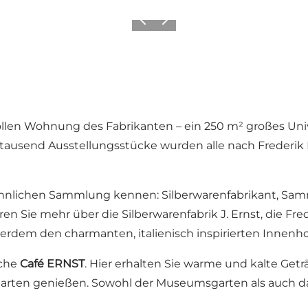
Zurück
Weiter
llen Wohnung des Fabrikanten – ein 250 m² großes Unive
n tausend Ausstellungsstücke wurden alle nach Frederik 
hnlichen Sammlung kennen: Silberwarenfabrikant, Sam
en Sie mehr über die Silberwarenfabrik J. Ernst, die Fre
rdem den charmanten, italienisch inspirierten Innenhof
iche
Café ERNST
. Hier erhalten Sie warme und kalte Get
arten genießen. Sowohl der Museumsgarten als auch d