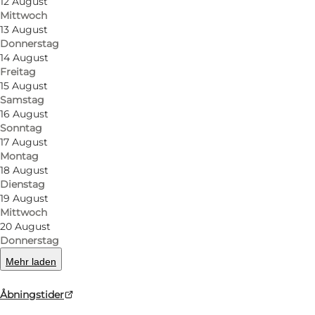
12 August
Mittwoch
13 August
Donnerstag
14 August
Freitag
15 August
Samstag
16 August
Sonntag
17 August
Montag
18 August
Dienstag
19 August
Mittwoch
20 August
Donnerstag
Mehr laden
Åbningstider
Foto
:
Museum Vestfyn