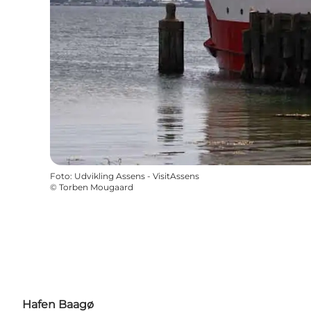
Foto
:
Udvikling Assens - VisitAssens
©
Torben Mougaard
Hafen Baagø