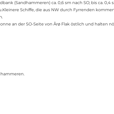
ndbank (Sandhammeren) ca. 0,6 sm nach SO; bis ca. 0,4
 zu.Kleinere Schiffe, die aus NW durch Fyrrenden ko
n.
ztonne an der SO-Seite von Årø Flak östlich und halten n
andhammeren.