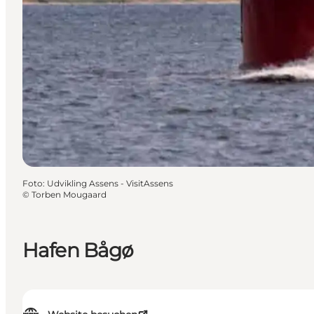
Foto
:
Udvikling Assens - VisitAssens
©
Torben Mougaard
Hafen Bågø