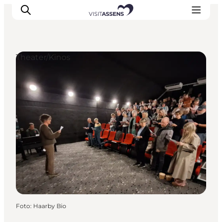
Theater/Kinos
Unterkünfte
Erlebnisse
Essen & trinken
Veranstaltungen
Öffnungszeiten
Foto
:
Haarby Bio