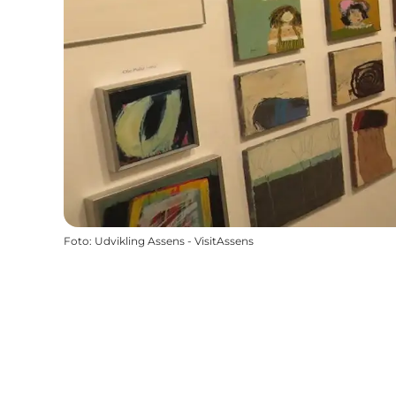
Foto
:
Udvikling Assens - VisitAssens