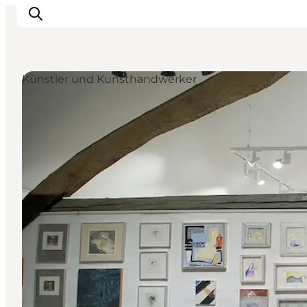
Künstler und Kunsthandwerker
Unterkünfte
Erlebnisse
Essen & trinken
Veranstaltungen
Öffnungszeiten