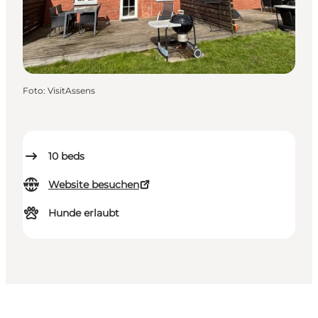
Foto
:
VisitAssens
10
beds
Website besuchen
Hunde erlaubt