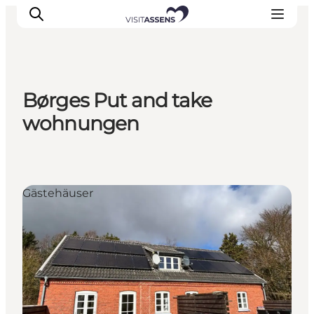
Børges Put and take
Unterkünfte
wohnungen
Erlebnisse
Essen & trinken
Veranstaltungen
Gästehäuser
Öffnungszeiten