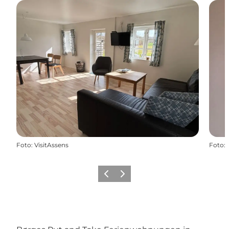
Foto
:
VisitAssens
Foto
:
Zurück
Weiter