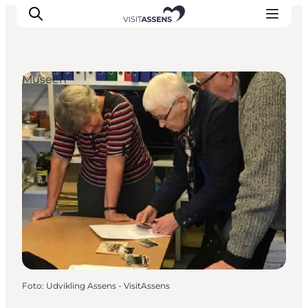
Museen
Unterkünfte
Erlebnisse
Essen & trinken
Veranstaltungen
Öffnungszeiten
Foto
:
Udvikling Assens - VisitAssens