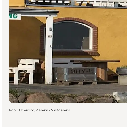
Foto
:
Udvikling Assens - VisitAssens