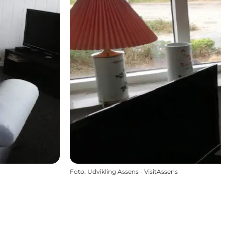
Foto
:
Udvikling Assens - VisitAssens