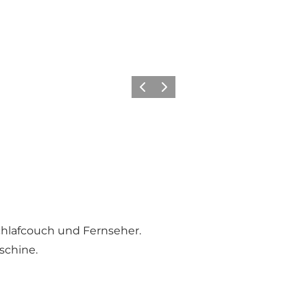
Zurück
Weiter
hlafcouch und Fernseher.
schine.