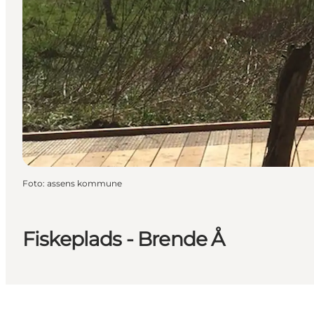
Foto
:
assens kommune
Fiskeplads - Brende Å