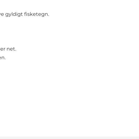
ve gyldigt fisketegn.
er net.
en.