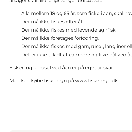
årsager skal alle fangster genudsættes.
Alle mellem 18 og 65 år, som fiske i åen, skal ha
Der må ikke fiskes efter ål.
Der må ikke fiskes med levende agnfisk
Der må ikke foretages forfodring.
Der må ikke fiskes med garn, ruser, langliner ell
Det er ikke tilladt at campere og lave bål ved å
Fiskeri og færdsel ved åen er på eget ansvar.
Man kan købe fisketegn på
www.fisketegn.dk