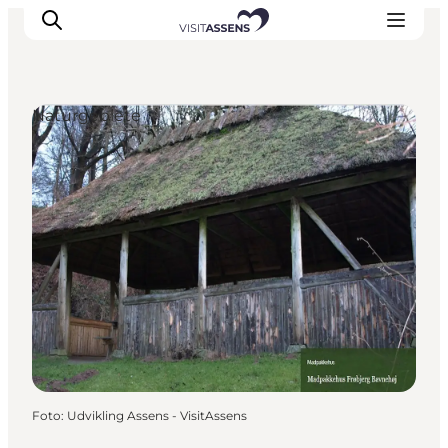
Naturgebiete
Unterkünfte
Erlebnisse
Essen & trinken
Veranstaltungen
Öffnungszeiten
Foto
:
Udvikling Assens - VisitAssens