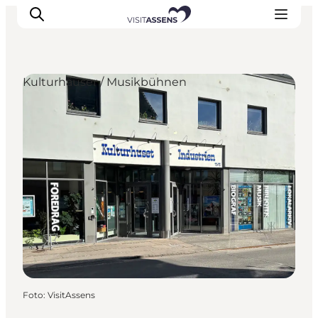
Kulturhäuser / Musikbühnen
Unterkünfte
Erlebnisse
Essen & trinken
Veranstaltungen
Öffnungszeiten
Foto
:
VisitAssens