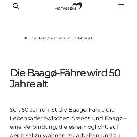
■
Die Baagø-Fähre wird 50 Jahre alt
Unterkünfte
Erlebnisse
Essen & trinken
Die Baagø-Fähre wird 50
Veranstaltungen
Jahre alt
Öffnungszeiten
Seit 50 Jahren ist die Baagø-Fähre die
Lebensader zwischen Assens und Baagø –
eine Verbindung, die es ermöglicht, auf
der Insel zu wohnen, zu arbeiten und zu