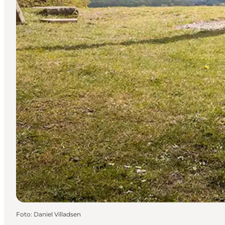
Foto
:
Daniel Villadsen