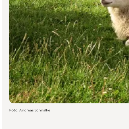
Foto
:
Andreas Schnalke