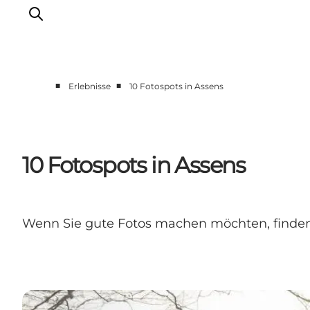
■
■
Erlebnisse
10 Fotospots in Assens
Unterkünfte
Erlebnisse
Essen & trinken
10 Fotospots in Assens
Veranstaltungen
Öffnungszeiten
Wenn Sie gute Fotos machen möchten, finden S